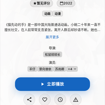
暂无评分
2022
动画
动漫
《猫先动的手》是一部中国大陆普通话动画。小碗二十年来一直不
擅长社交，在人前常常支吾紧张，离开人群后却妙语不断。她也想
变得外向自在，却始终更愿意宅在家里。陪伴她的是六只不同品种
展开更多
的猫：缅因、布偶、暹罗、胖橘、无毛和加菲。它们时而互怼打
闹，时而亲密贴贴，与小碗相伴相知，让她的独居日常不再冷清。
导演
:
松鼠班班长
演员
:
羊仔
景向谁依
苏尚卿
+4
立即播放