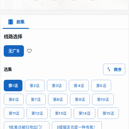
剧集
线路选择
无广B
选集
倒序
第1话
第2话
第3话
第4话
第5话
第6话
第7话
第8话
第9话
第10话
第11话
第12话
第13话
第14话
第15话
1就差点被扫地出门！
2搓猫泥也是一种有氧！