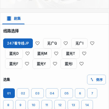
剧集
线路选择
247看专线JP
无广Q
无广I
蓝光D
蓝光M
蓝光T
蓝光F
蓝光Y
蓝光I
选集
倒序
01
02
03
04
05
6
7
8
9
10
11
12
13
14