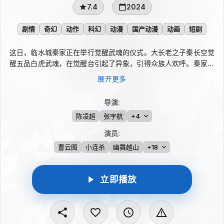
7.4
2024
剧情
奇幻
动作
科幻
动漫
国产动漫
动画
短剧
这日，临水城秦家正在举行觉醒武魂的仪式。大长老之子秦长空觉
醒五品白虎武魂，在觉醒台引起了异象，引得众族人欢呼。秦家家
主之子秦南本被族人给予厚望，却只觉了最废的一品武魂，让至亲
展开更多
好友失望之极，也引来众人异样的眼神和争论。n不久，秦南觉醒
一品武魂的消息传遍整个临水城，有人惋惜，有人嘲笑，都觉得如
导演
:
今武道圣地玄灵宗破例给临水城的一个弟子名额，要被城内的另一
陈凌超
张宇航
+4
大家族，方家的少主方如龙获得。n是夜，秦南抓紧修炼，险象环
生的废除了自身的一品武魂，觉醒两年前寄宿于自身的无上战神之
演员
:
魂。n
曹云图
小连杀
幽舞越山
+18
立即播放