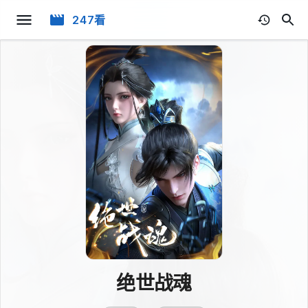
247看
绝世战魂