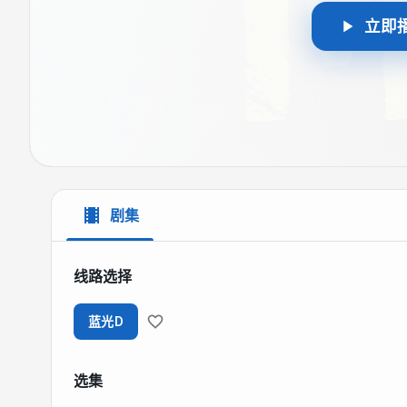
立即
剧集
线路选择
蓝光D
选集