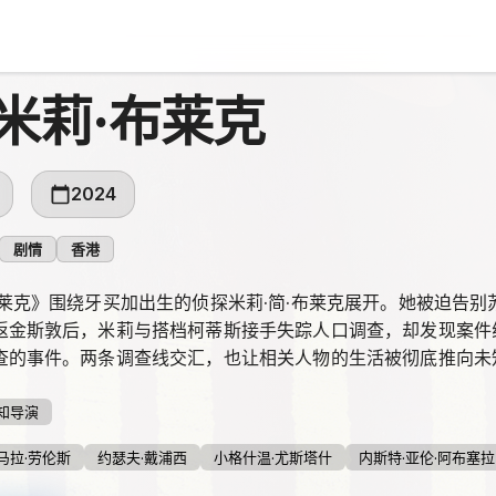
米莉·布莱克
2024
剧情
香港
布莱克》围绕牙买加出生的侦探米莉·简·布莱克展开。她被迫告
返金斯敦后，米莉与搭档柯蒂斯接手失踪人口调查，却发现案件
查的事件。两条调查线交汇，也让相关人物的生活被彻底推向未
知导演
马拉·劳伦斯
约瑟夫·戴浦西
小格什温·尤斯塔什
内斯特·亚伦·阿布塞拉