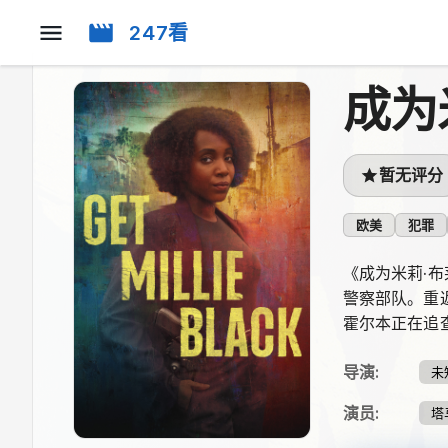
247看
成为
暂无评分
欧美
犯罪
《成为米莉·
警察部队。重
霍尔本正在追
导演
:
未
演员
:
塔