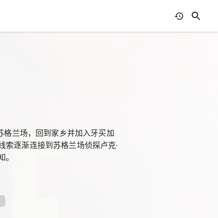
别苏格兰场，回到家乡并加入牙买加
线索逐渐连接到苏格兰场侦探卢克·
知。