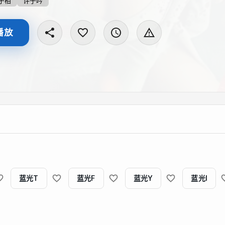
子柏
许子吟
播放
蓝光T
蓝光F
蓝光Y
蓝光I