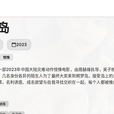
岛
2023
惊悚
一部2023年中国大陆灾难动作惊悚电影，由周赫烽执导，吴子
，几名身份各异的陌生人为了最终大奖来到鳄梦岛，接受岛上的
罩，名利诱惑、成名欲望与自我寻找交织在一起，每个人都被推
复杂、更险恶的目的。
赫烽