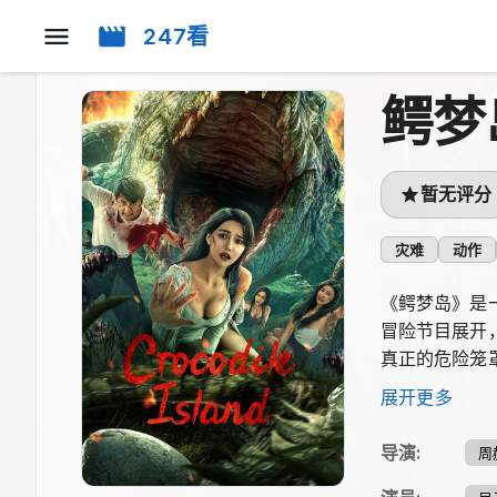
247看
鳄梦
暂无评分
灾难
动作
《鳄梦岛》是
冒险节目展开
真正的危险笼
者还隐藏着更
展开更多
导演
:
周