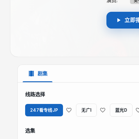
演员
:
吴
立即
剧集
线路选择
247看专线JP
无广I
蓝光D
选集