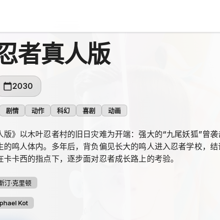
忍者真人版
2030
剧情
动作
科幻
喜剧
动画
人版》以木叶忍者村的旧日灾难为开端：强大的“九尾妖狐”曾
生的鸣人体内。多年后，背负偏见长大的鸣人进入忍者学校，结
在卡卡西的指点下，逐步面对忍者成长路上的考验。
斯汀·克里顿
phael Kot