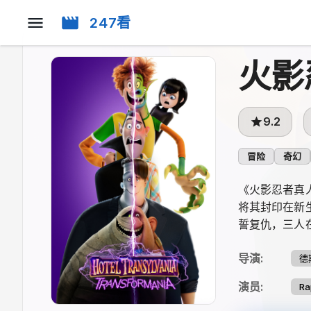
247看
火影
9.2
冒险
奇幻
《火影忍者真
将其封印在新
誓复仇，三人
导演
:
德
演员
:
Ra