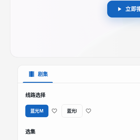
立即
剧集
线路选择
蓝光M
蓝光I
选集