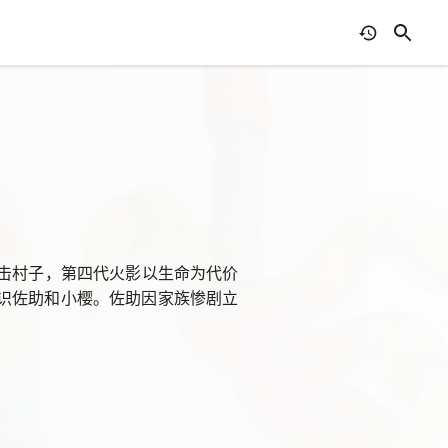
袭击村子，第四代火影以生命为代价
识佐助和小樱。佐助因家族惨剧立