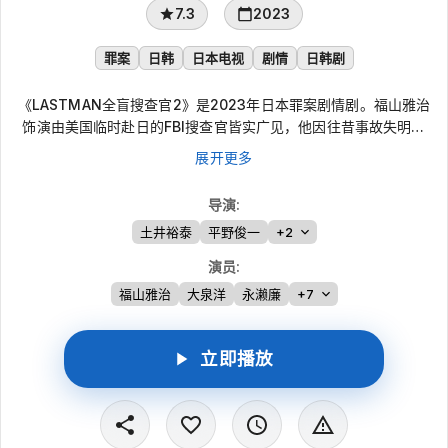
7.3
2023
罪案
日韩
日本电视
剧情
日韩剧
《LASTMAN全盲搜查官2》是2023年日本罪案剧情剧。福山雅治
饰演由美国临时赴日的FBI搜查官皆实广见，他因往昔事故失明，
却凭借敏锐的分析力、嗅觉与触觉侦破案件，被称为FBI最后王牌
展开更多
“LAST MAN”。大泉洋饰演警察厅人才交流企划室室长护道心太
朗，出身警察世家，正义感强烈，也会为抓捕犯人采取强硬手段。
导演
:
两人被安排成为搭档，共同面对各类事件。
土井裕泰
平野俊一
+2
演员
:
福山雅治
大泉洋
永濑廉
+7
立即播放