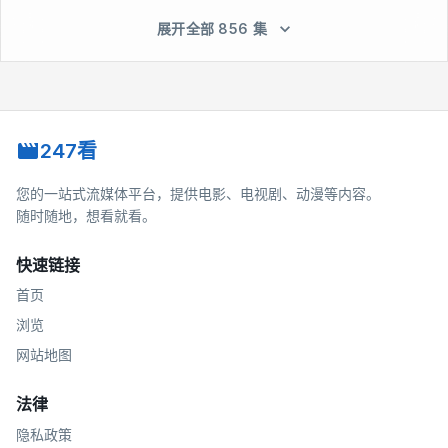
展开全部 856 集
247看
您的一站式流媒体平台，提供电影、电视剧、动漫等内容。
随时随地，想看就看。
快速链接
首页
浏览
网站地图
法律
隐私政策