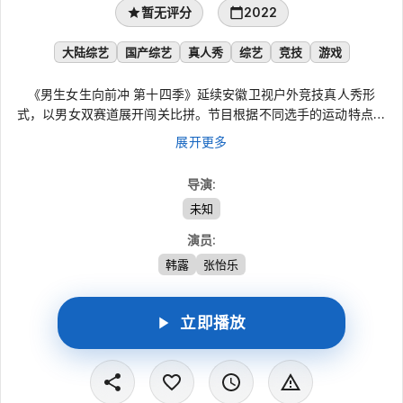
暂无评分
2022
大陆综艺
国产综艺
真人秀
综艺
竞技
游戏
《男生女生向前冲 第十四季》延续安徽卫视户外竞技真人秀形
式，以男女双赛道展开闯关比拼。节目根据不同选手的运动特点设
计关卡：男生赛道突出力量与速度，女生赛道更强调智慧和趣味。
展开更多
水上关卡层层推进，兼具惊险、刺激与笑点，并加入热带雨林、冰
河世纪等视觉主题，让竞技过程更具变化和观赏性，在同类节目中
导演
:
形成较鲜明的节奏与看点。
未知
演员
:
韩露
张怡乐
立即播放