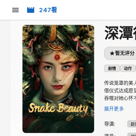
247看
深潭
暂无评分
剧情
动作
传说笼罩的美
借仪式达成愿
吞噬对她心怀
择愈发沉重。
展开更多
导演
:
赵