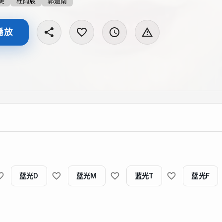
美
杜雨宸
郭迦南
播放
蓝光D
蓝光M
蓝光T
蓝光F