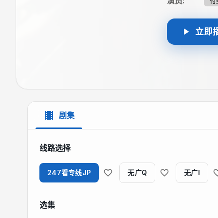
演员
:
付
立即
剧集
线路选择
247看专线JP
无广Q
无广I
选集