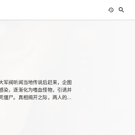
大军阀听闻当地传说后赶来，企图
感染，逐渐化为嗜血怪物，引诱并
死僵尸。真相揭开之际，两人的选