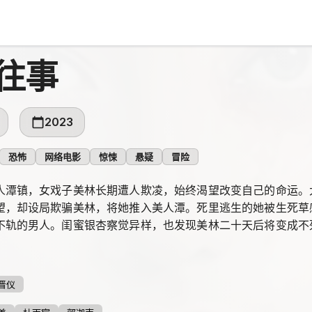
往事
2023
恐怖
网络电影
惊悚
悬疑
冒险
人潭镇，女戏子美林长期遭人欺凌，始终渴望改变自己的命运。
望，却设局欺骗美林，将她推入美人潭。死里逃生的她被生死草
不轨的男人。闺蜜银杏察觉异样，也发现美林二十天后将变成不
晋仪