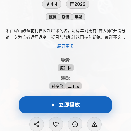
4.4
2022
惊悚
剧情
悬疑
湘西深山的落花村曾因赶尸术闻名，明清年间更有“齐大师”开设分
铺，专为亡者运尸返乡。岁月与战乱让这门技艺断绝，痴迷巫文化
的秦教授带学生来到村中考察，却撞上灵堂尸身躯干离奇消失等怪
展开更多
事。随着调查深入，频发的灵异传闻牵出人性欲望与旧日秘密，扰
乱村民命运的阴谋也逐渐被揭开，落花村的风波走向平息。
导演
:
庞沛林
演员
:
孙晓伦
王子辰
立即播放