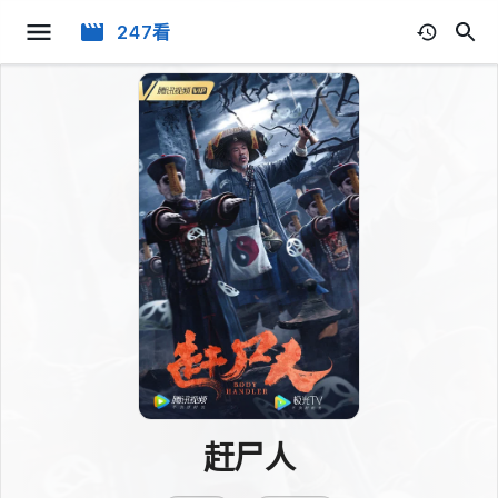
247看
赶尸人