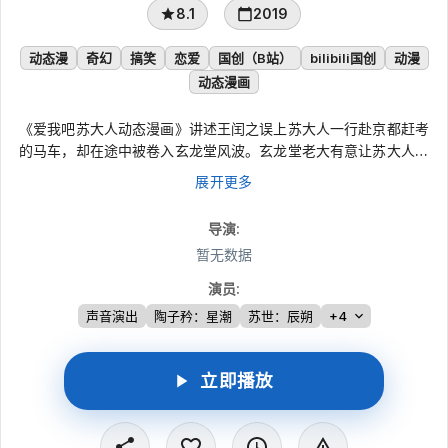
8.1
2019
动态漫
奇幻
搞笑
恋爱
国创（B站）
bilibili国创
动漫
动态漫画
《爱我吧苏大人动态漫画》讲述王闰之误上苏大人一行赴京都赶考
的马车，却在途中被卷入玄龙堂风波。玄龙堂老大有意让苏大人接
任堂主，闰之为护他冒称苏大人，并趁酒宴设法迷倒众人，与暗中
展开更多
跟随的苏小妹带大家脱身。逃亡中她与同伴失散，苏大人独自寻找
的关切让她心绪动摇；在佛胤之书的提示下，闰之渐渐意识到自己
导演
:
似乎喜欢上了他，而苏大人却像只把她当作亲人。
暂无数据
演员
:
声音演出
陶子矜：星潮
苏世：辰朔
+4
立即播放