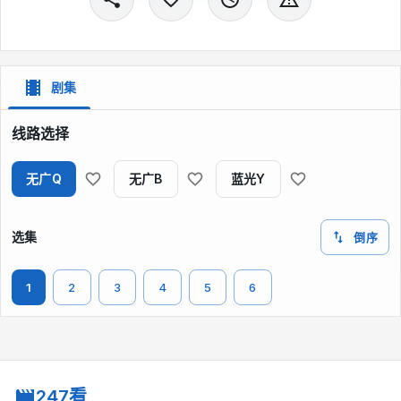
剧集
线路选择
无广Q
无广B
蓝光Y
选集
倒序
1
2
3
4
5
6
247看