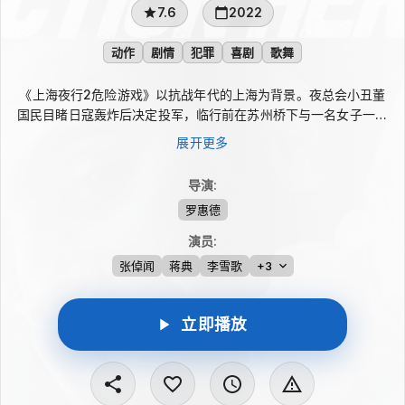
7.6
2022
动作
剧情
犯罪
喜剧
歌舞
《上海夜行2危险游戏》以抗战年代的上海为背景。夜总会小丑董
国民目睹日寇轰炸后决定投军，临行前在苏州桥下与一名女子一见
钟情，并约定胜利再会。十年后他回到上海，反复守在旧桥下寻找
展开更多
故人，却只见落魄老兵栖身桥畔。漂泊来沪的邓仔被舞小姐阿舒收
留，又在天台与董国民相遇。误认、好感与成全交错，董国民终于
导演
:
明白阿舒才是当年的女子，然而她已随他人登上南下列车。
罗惠德
演员
:
张倬闻
蒋典
李雪歌
+3
立即播放