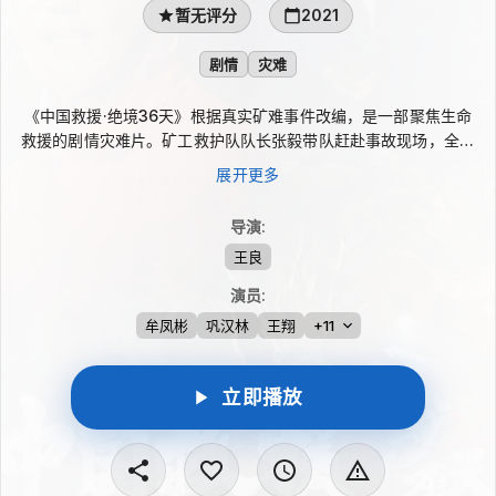
暂无评分
2021
剧情
灾难
《中国救援·绝境36天》根据真实矿难事件改编，是一部聚焦生命
救援的剧情灾难片。矿工救护队队长张毅带队赶赴事故现场，全力
营救困在地下200米深处的4名矿工。漫长的36天里，救援人员与
展开更多
井下矿工依靠对讲机传递消息、相互鼓励，在争分夺秒的行动中守
护生命，也见证了大口径钻孔救援成功带来的矿难救援奇迹。
导演
:
王良
演员
:
牟凤彬
巩汉林
王翔
+11
立即播放