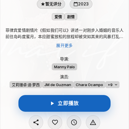
暂无评分
2023
爱情
剧情
菲律宾爱情剧情片《假如我们可以》讲述一对刚步入婚姻的音乐人
前往岛屿度蜜月，本应甜蜜放松的旅程却被突如其来的风暴打乱。
困在风雨之中，两人不得不正视婚姻里难以回避的现实与压力。浪
展开更多
漫假期逐渐变成关系的考验，那些可能撕裂彼此的难题也随之浮
现。
导演
:
Manny Palo
演员
:
艾莉珊卓·迪·萝西
JM de Guzman
Chara Ocampo
+9
立即播放