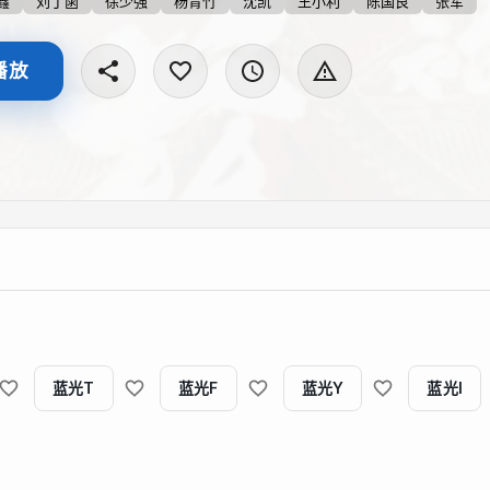
鑫
刘丁菡
徐少强
杨青竹
沈凯
王小利
陈国良
张军
播放
蓝光T
蓝光F
蓝光Y
蓝光I