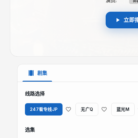
演员
:
郭
立即
剧集
线路选择
247看专线JP
无广Q
蓝光M
选集