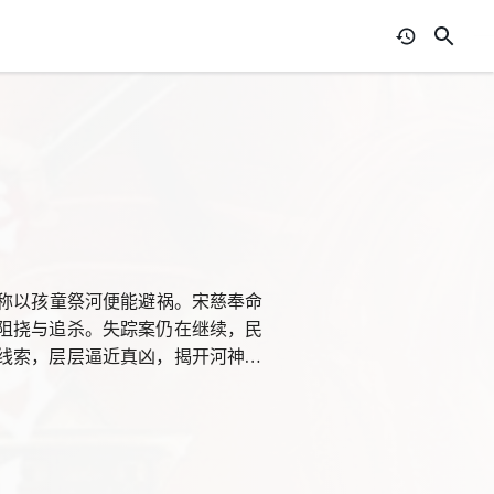
声称以孩童祭河便能避祸。宋慈奉命
阻挠与追杀。失踪案仍在继续，民
线索，层层逼近真凶，揭开河神案