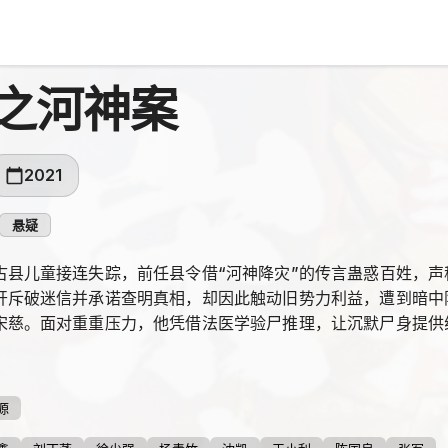
之河神案
2021
悬疑
古县儿童接连失踪，前任县令借“河神降灾”的传言蛊惑百姓，
开斥破迷信并承诺查明真相，却因此触动旧势力利益，遭到暗中
宋慈。面对重重压力，他凭借法医学验尸推理，让沉默尸身提供
源