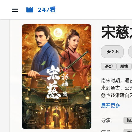
247看
宋慈
2.5
奇幻
剧情
南宋时期，通
来到通古，公
怨也逐渐转向
背后的阴谋。
展开更多
导演
:
陶