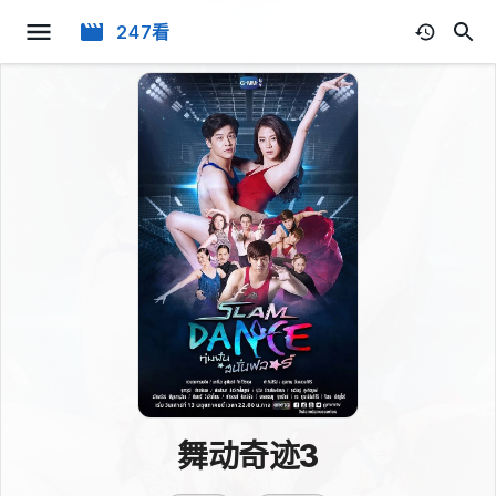
247看
舞动奇迹3