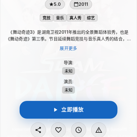
5.0
2011
竞技
音乐
真人秀
综艺
《舞动奇迹3》是湖南卫视2011年推出的全景舞蹈体验秀，也是
《舞动奇迹》第三季。节目延续舞蹈竞技与音乐真人秀的结合，重
回观众视野，由“超级女声”幕后制作团队倾力打造，通过舞台呈现
展开更多
与舞蹈挑战展现节目的节奏感和观赏性。据介绍，该系列累计吸引
超过八亿华人观众关注。
导演
:
未知
演员
:
未知
立即播放