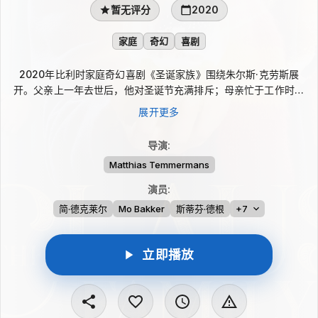
暂无评分
2020
家庭
奇幻
喜剧
2020年比利时家庭奇幻喜剧《圣诞家族》围绕朱尔斯·克劳斯展
开。父亲上一年去世后，他对圣诞节充满排斥；母亲忙于工作时，
他常待在祖父的玩具店。一次偶然中，朱尔斯发现能把人带往世界
展开更多
各地的魔法雪景球，并得知祖父竟是真正的圣诞老人。家族传承因
父亲缺席重新落到祖父肩上，而祖父受伤后，朱尔斯必须先找回对
导演
:
圣诞的热爱，才有机会帮他完成使命。
Matthias Temmermans
演员
:
简·德克莱尔
Mo Bakker
斯蒂芬·德根
+7
立即播放