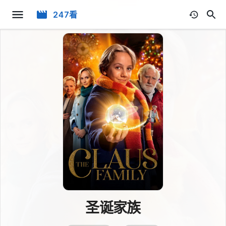
247看
圣诞家族