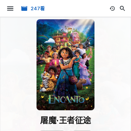
247看
屠魔·王者征途