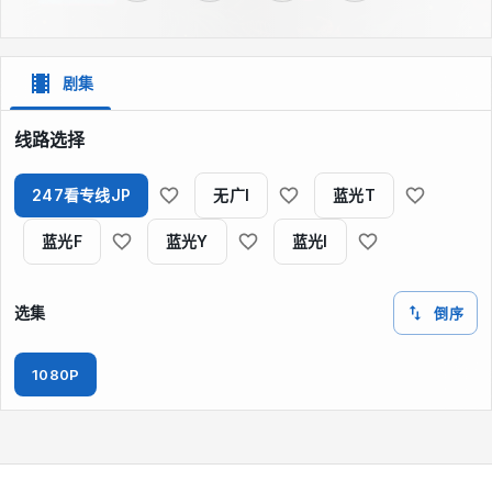
剧集
线路选择
247看专线JP
无广I
蓝光T
蓝光F
蓝光Y
蓝光I
选集
倒序
1080P