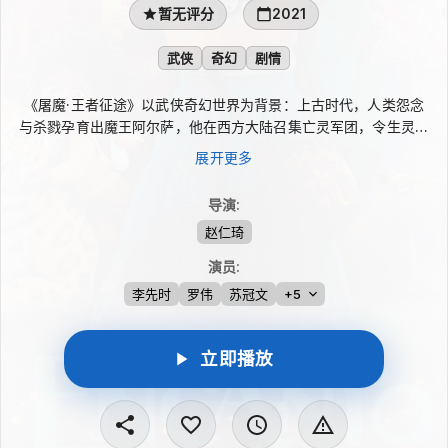
暂无评分
2021
武侠
奇幻
剧情
《屠魔·王者征途》以武侠奇幻世界为背景：上古时代，人类怨念
与杀戮孕育出魔王阿尔萨，他在西方大陆召集亡灵军团，令生灵涂
炭。为寻找能封印魔王的圣剑，西方圣殿骑士组成屠魔小队远赴东
展开更多
原大陆。不料阿尔萨的攻势已蔓延至此，骑士团只能与巡夜山宫等
东方武林门派联手迎战。
导演
:
赵仁琦
演员
:
李先时
罗伟
苏冠文
+5
立即播放