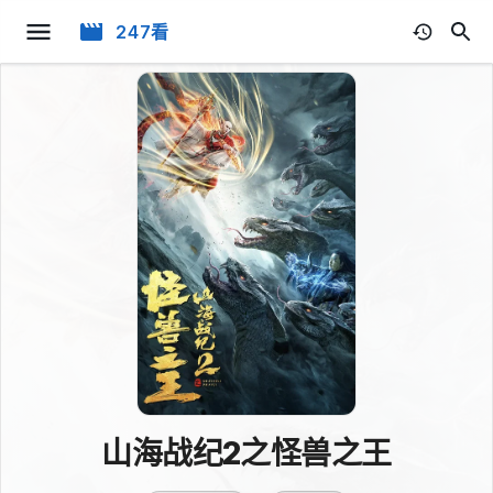
247看
山海战纪2之怪兽之王