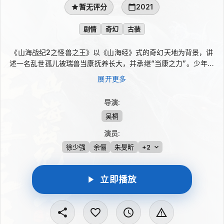
暂无评分
2021
剧情
奇幻
古装
《山海战纪2之怪兽之王》以《山海经》式的奇幻天地为背景，讲
述一名乱世孤儿被瑞兽当康抚养长大，并承继“当康之力”。少年独
自踏入江湖，在白泽的引导下追寻力量的真正意义，也在为百姓除
展开更多
害的历练中逐渐分辨善恶，最终肩负起守护九州苍生的使命。
导演
:
吴桐
演员
:
徐少强
余俪
朱旻昕
+2
立即播放