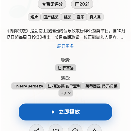
暂无评分
2021
短片
国产综艺
综艺
音乐
真人秀
《向你致敬》是湖南卫视推出的音乐致敬榜样公益类节目，自10月
17日起每周日19:30播出。节目每期邀请一位正能量艺人嘉宾，以
献唱的方式代表自己和大众向时代英模表达敬意。可可西里守护
展开更多
者、扎根大山的80后山村教师、消防救援人员、扫黑英雄与雪域
高原边防官兵等被纳入致敬视野，呈现平凡英雄守护和平幸福生活
导演
:
的无声力量。
让·罗塞洛
演员
:
Thierry Berbezy
让-克洛德·布里亚利
莱蒂西亚·代·冯贝莱
+3
立即播放