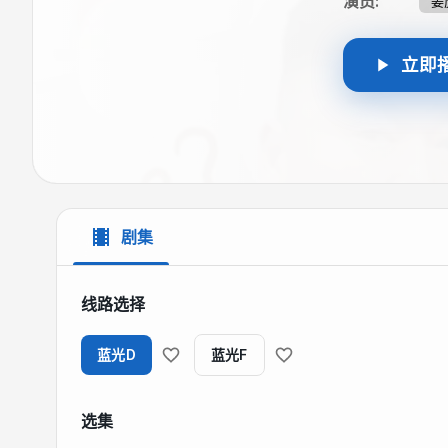
演员
:
姜
立即
剧集
线路选择
蓝光D
蓝光F
选集