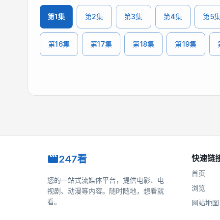
第1集
第2集
第3集
第4集
第5
第16集
第17集
第18集
第19集
247看
快速链
首页
您的一站式流媒体平台，提供电影、电
浏览
视剧、动漫等内容。随时随地，想看就
看。
网站地图