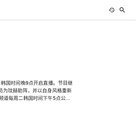
月17日韩国时间晚9点开启直播。节目继
 X成员为玟赫助阵，并以自身风格重新
p频道每周二韩国时间下午5点公开