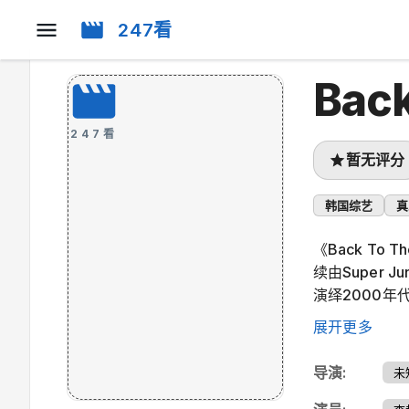
247看
Bac
247看
暂无评分
韩国综艺
真
《Back To
续由Super 
演绎2000年
花絮视频。
展开更多
导演
:
未