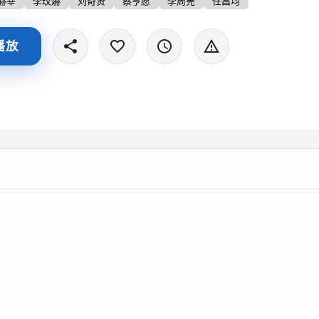
赫宰
李玟爀
刘奇贤
蔡亨愿
李周宪
任昌均
播放