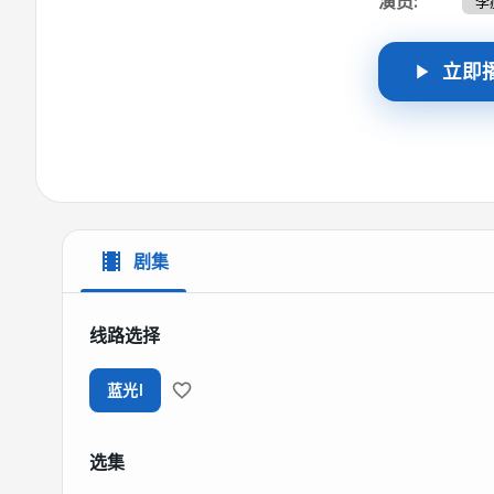
演员
:
李
立即
剧集
线路选择
蓝光I
选集