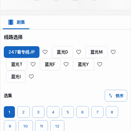
剧集
线路选择
247看专线JP
蓝光D
蓝光M
蓝光T
蓝光F
蓝光Y
蓝光I
选集
倒序
1
2
3
4
5
6
7
8
9
10
11
12