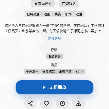
暂无评分
2026
日韩动漫
动画
搞笑
职场
动漫
这是杀人与拷问能够成为一份“工作”的世界。在拷问公司工作的打
工仔赛罗，和前辈席乌一起，每天愉快地忙于拷问之中。再加上新
人打工仔米克和休，愉快的拷问生活仍在继续！在SNS上取得高人
展开更多
气＆同人版即刻售罄的超级话题作连载化！直戳你性癖的，有一点
点黑暗的工作喜剧♡...详情
导演
:
追崎史敏
演员
:
土岐隼一
寺岛拓笃
永冢拓马
+7
立即播放