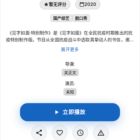
暂无评分
2020
国产综艺
脱口秀
《见字如面·特别制作》是《见字如面》在全民抗疫时期推出的抗
疫特别制作版。节目从全国抗疫战斗中选取真挚动人的书信，邀请
明星在家中朗读并完成录制。自2月17日起每日中午播出，暂定15
展开更多
期，以文字和声音抚慰人心、传递力量，鼓舞共同面对困难的斗
志。
导演
:
关正文
演员
:
未知
立即播放