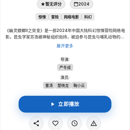
暂无评分
2024
惊悚
冒险
网络电影
科幻
《幽灵螳螂II之突变》是一部2024年中国大陆科幻惊悚冒险网络电
影。昆虫学家苏浩被神秘组织劫持，被迫参与昆虫与哺乳动物的基
因重组实验。随着项目推进，他逐渐察觉背后隐藏着巨大的阴谋，
展开更多
而实验相关人员接连离奇失踪、死亡。为了查明真相并阻止安少康
违背自然规律的犯罪计划，苏浩不得不与基因突变成恶魔的安少康
导演
:
展开生死对抗。
严冬成
演员
:
董涛
楚晓龙
鞠小云
立即播放