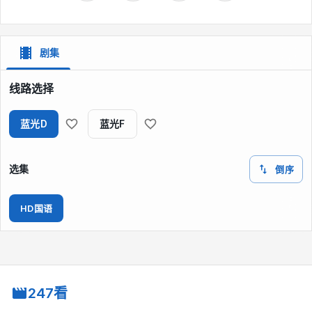
剧集
线路选择
蓝光D
蓝光F
选集
倒序
HD国语
247看