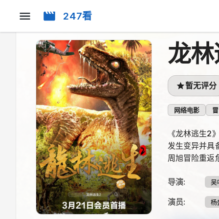
247看
龙林
暂无评分
网络电影
冒
《龙林逃生2
发生变异并具
周旭冒险重返
导演
:
吴
演员
:
杨