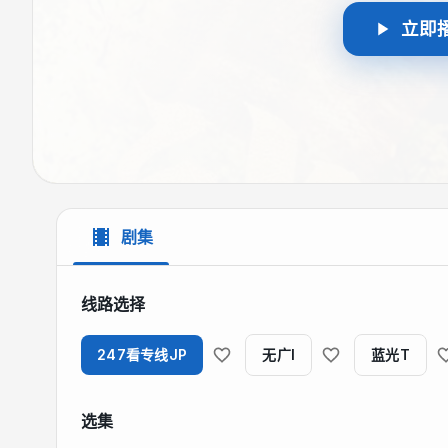
立即
剧集
线路选择
247看专线JP
无广I
蓝光T
选集