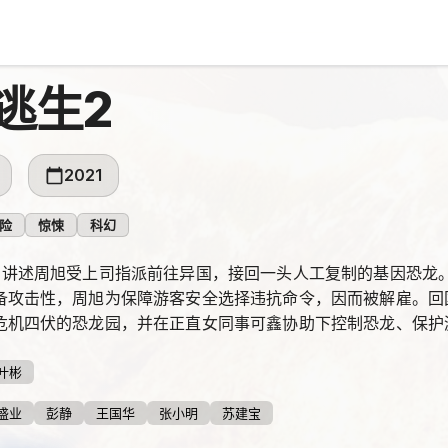
逃生2
2021
险
惊悚
科幻
》讲述周旭受上司指派前往异国，接回一头人工复制的基因恐龙
备攻击性，周旭为保障游客安全选择违抗命令，因而被解雇。回
危机四伏的恐龙园，并在正直女同事可鑫协助下控制恐龙、保护
叶彬
盛业
彭静
王国华
张小明
苏建宝