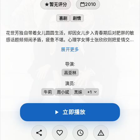
暂无评分
2010
喜剧
剧情
花世芳独自带着女儿圆圆生活，却因女儿步入青春期后对肥胖的敏
感话题频频闹矛盾，疲惫不堪。心理学女博士张欣欣则把爱情交给
数据库筛选，相亲屡屡碰壁，精算出的律师陈波也并非理想答案。
展开更多
两个同样失意的人因“一路上有你”自驾游相遇，旅途中还卷入网络
红人“蝴蝶姐姐”和追来的陈波，一段充满意外与笑料的情感故事就
导演
:
此展开。
高亚林
演员
:
牛莉
周小斌
黑妹
+1
立即播放