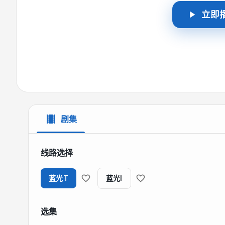
立即
剧集
线路选择
蓝光T
蓝光I
选集