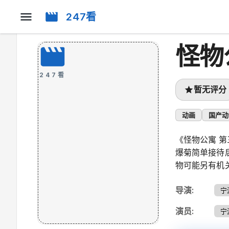
247看
怪物
247看
暂无评分
动画
国产动
《怪物公寓 
爆菊简单接待
物可能另有机
导演
:
宁
演员
:
宁