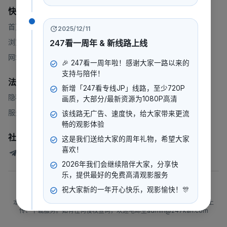
快速链接
首页
2025/12/11
浏览
247看一周年 & 新线路上线
网站地图
🎉 247看一周年啦！感谢大家一路以来的
支持与陪伴！
法律
新增「247看专线JP」线路，至少720P
隐私政策
画质，大部分/最新资源为1080P高清
服务条款
该线路无广告、速度快，给大家带来更流
畅的观影体验
社群
这是我们送给大家的周年礼物，希望大家
喜欢！
247看测试讨论群
2026年我们会继续陪伴大家，分享快
乐，提供最好的免费高清观影服务
©
2026
247看
.
版权所有
祝大家新的一年开心快乐，观影愉快！🎊
本站所有内容均来自互联网分享站点所提供的公开引用资源，未提供资源上
传、下载服务。如有任何侵权查询，欢迎电邮至admin@247kan.com
2025/12/10