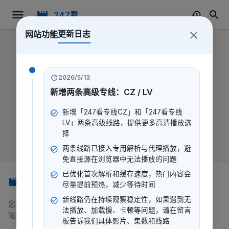
247看
更新日志
网站功能
Unexpected token < in JSON at
返回首
position 0
页
2026/5/13
新增两条高级专线：CZ / LV
新增「247看专线CZ」和「247看专线
LV」两条高级线路，提供更多高清播放选
择
两条线路已接入专用解析与代理播放，避
免直接源在浏览器中无法播放的问题
已优化首次解析和缓存速度，热门内容会
247看
尽量提前预热，减少等待时间
新线路仍在持续观察稳定性，如果遇到无
您的一站式流媒体平台，提供电影、电视剧、动漫等内容。
法播放、加载慢、卡顿等问题，请在留言
随时随地，想看就看。
板告诉我们具体影片、集数和线路