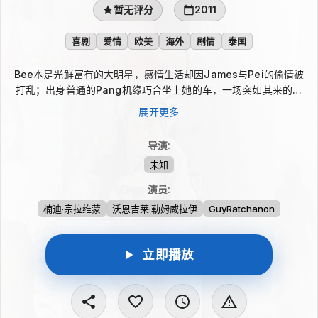
暂无评分
2011
喜剧
爱情
欧美
海外
剧情
泰国
Bee本是光鲜富有的大明星，感情生活却因James与Pei的偷情被
打乱；出身普通的Pang机缘巧合坐上她的车，一场突如其来的车
祸让两人在昏迷中互换灵魂。出院后，Pang顶着Bee的身份走进
展开更多
富裕生活，Bee却在Pang的身体里与Guy挤在狭小住处。两个女
人被迫面对陌生伴侣和错位人生，闹出一连串尴尬又复杂的爱情故
导演
:
事。
未知
演员
:
楠迪·宗拉维蒙
沃恩吉莱·勒姆威拉伊
GuyRatchanon
立即播放