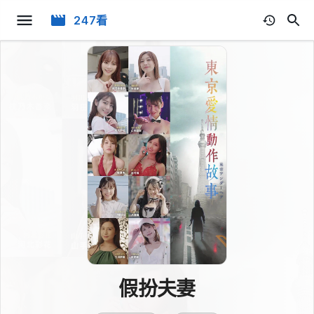
247看
假扮夫妻