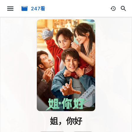
247看
姐，你好