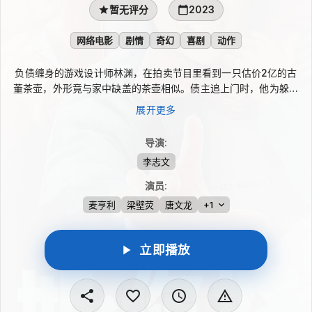
暂无评分
2023
网络电影
剧情
奇幻
喜剧
动作
负债缠身的游戏设计师林渊，在拍卖节目里看到一只估价2亿的古
董茶壶，外形竟与家中缺盖的茶壶相似。债主追上门时，他为躲债
遭遇车祸，醒来后回到1998年，也就是自己出生前一年。为了寻
展开更多
找茶壶、让生父与尚未成婚的母亲朱小花走到一起，林渊被迫介入
围绕古董的纷争，并逐步触碰到自己的身世秘密。这趟回到过去的
导演
:
经历，也开始超出他的预想。
李志文
演员
:
麦亨利
梁壁荧
唐文龙
+1
立即播放