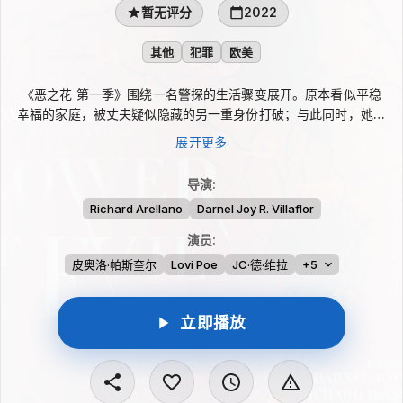
暂无评分
2022
其他
犯罪
欧美
《恶之花 第一季》围绕一名警探的生活骤变展开。原本看似平稳
幸福的家庭，被丈夫疑似隐藏的另一重身份打破；与此同时，她所
在团队正在调查一桩谋杀案，线索却逐渐指向她深爱的人。随着案
展开更多
件推进，亲密关系、职业责任与残酷真相不断碰撞，第一季以犯罪
悬疑的方式呈现信任被撕裂后的震荡。
导演
:
Richard Arellano
Darnel Joy R. Villaflor
演员
:
皮奥洛·帕斯奎尔
Lovi Poe
JC·德·维拉
+5
立即播放