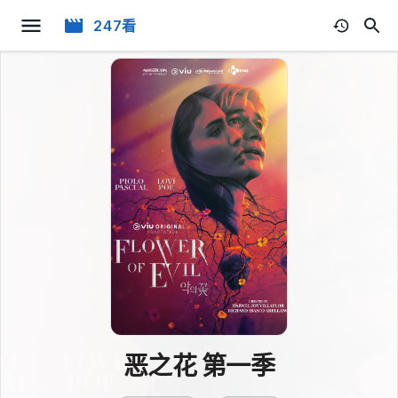
247看
恶之花 第一季