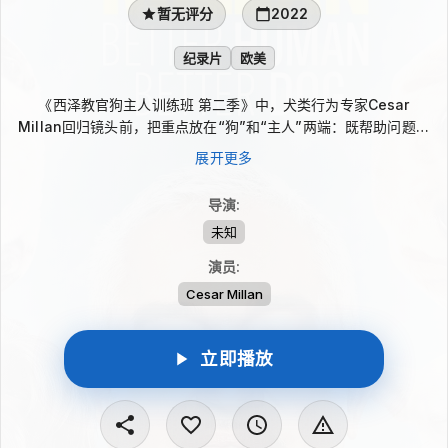
暂无评分
2022
纪录片
欧美
《西泽教官狗主人训练班 第二季》中，犬类行为专家Cesar
Millan回归镜头前，把重点放在“狗”和“主人”两端：既帮助问题犬
重建行为，也训练宠物家长掌握正确引导方式。面对收容所犬只大
展开更多
量被领养、养狗家庭增加的现实，他从住家院落到升级后的犬类心
理中心，示范如何培养好习惯、减少坏习惯，并解释人类行为对狗
导演
:
狗表现的影响。
未知
演员
:
Cesar Millan
立即播放