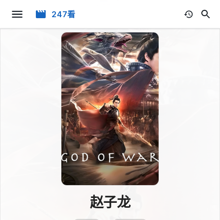
247看
赵子龙