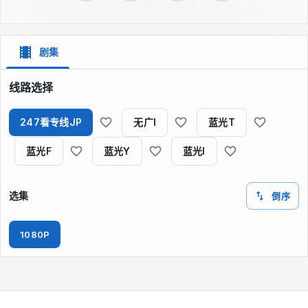
剧集
线路选择
247看专线JP
无广I
蓝光T
蓝光F
蓝光Y
蓝光I
选集
倒序
1080P