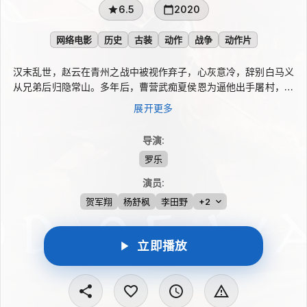
6.5
2020
网络电影
历史
古装
动作
战争
动作片
汉末乱世，赵云在青州之战中被视作弃子，心灰意冷，辞别白马义
从兄弟后归隐常山。多年后，曹营武痴夏侯恩为逼他出手屠村，并
射杀其小侄子，赵云坠崖受伤，幸得名医樊阿相救。来到邺城后，
展开更多
他遇见刘备，虽答应助其共襄义举，却只想复仇后离去。随着旧日
义从为赏金站到对立面，赵云在长坂坡见刘备不弃百姓，被仁义打
导演
:
动，重新召集兄弟迎战被倚天藤强化的夏侯恩，并救回幼主。
罗乐
演员
:
贺军翔
杨舒枫
李田野
+2
立即播放