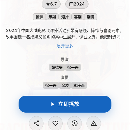
6.7
2024
惊悚
悬疑
短片
喜剧
剧情
2024年中国大陆电影《课外活动》带有悬疑、惊悚与喜剧元素。
故事围绕一名成熟又聪明的高中生展开：课业之外，他把制造同学
父母的“意外”死亡当成副业，而且每一次都不重复。当这些失去父
展开更多
母的学生逐渐形成共同线索，一名警探注意到他们都与这个高中生
有关。学生与侦探的正面较量由此展开，谁能占上风成为最大的悬
导演
:
念。
魏德安
徐一丹
演员
:
徐一丹
涂凌
李庚酉
立即播放