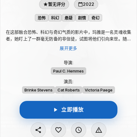
暂无评分
2022
恐怖
科幻
悬疑
剧情
奇幻
在这部融合恐怖、科幻与奇幻气质的影片中，玛雅是一名灵魂收集
者，她盯上了一群毫无防备的非信徒，试图将他们引向来世。随着
她的神秘力量逐渐显现，现实里的空间与时间开始失去清晰边界，
展开更多
黑暗征兆接连逼近。众人被迫直面内心最深处的恐惧，而这些恐惧
也可能成为他们唯一的逃脱与救赎之路。
导演
:
Paul C. Hemmes
演员
:
Brinke Stevens
Cat Roberts
Victoria Paege
立即播放