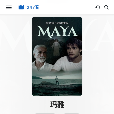
247看
玛雅