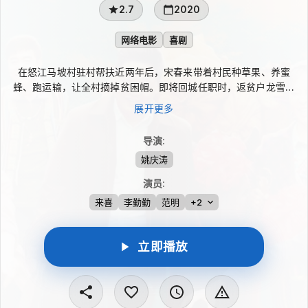
2.7
2020
网络电影
喜剧
在怒江马坡村驻村帮扶近两年后，宋春来带着村民种草果、养蜜
蜂、跑运输，让全村摘掉贫困帽。即将回城任职时，返贫户龙雪莲
的出现让他决定留下。为让村子有更长远的出路，他申请旅游扶持
展开更多
资金，动员大家开农家乐、办民宿。村民顾虑多、无人带头，宋春
来只好把龙雪莲推到“第一户”位置，可这位嗜酒成性的村民并不买
导演
:
账，也引来旁人等着看笑话。
姚庆涛
演员
:
来喜
李勤勤
范明
+2
立即播放