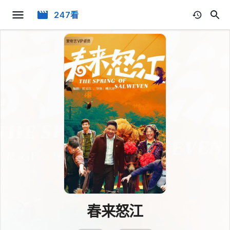
247看
春来怒江