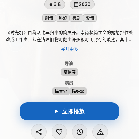
6.8
2030
剧情
科幻
喜剧
爱情
《时光机》围绕从瑞典归来的简展开。崇尚极简主义的她想把住处
改成工作室，却在清理旧物时翻出许多被时间封存的痕迹，其中也
有前男友艾姆留下的东西。原本打算干脆告别过去的简，发现这些
展开更多
物品都牵连着友情、歉意与亲情。她逐一归还旧物，也亲自面对曾
经离开的人，最终在空出的空间里学着重新生活。
导演
:
蔡怡芬
演员
:
陈立农
陈妍霏
立即播放