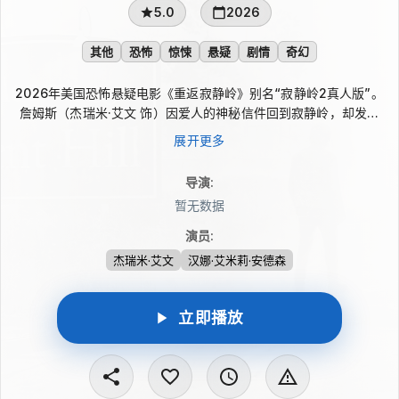
5.0
2026
其他
恐怖
惊悚
悬疑
剧情
奇幻
2026年美国恐怖悬疑电影《重返寂静岭》别名“寂静岭2真人版”。
詹姆斯（杰瑞米·艾文 饰）因爱人的神秘信件回到寂静岭，却发现
小镇早已被余烬、警报与扭曲街巷吞没。三角屠夫、无脸护士和未
展开更多
知怪物接连逼近，现实与幻象不断交叠，他只能在逃亡中追寻破碎
记忆背后的真相。
导演
:
暂无数据
演员
:
杰瑞米·艾文
汉娜·艾米莉·安德森
立即播放