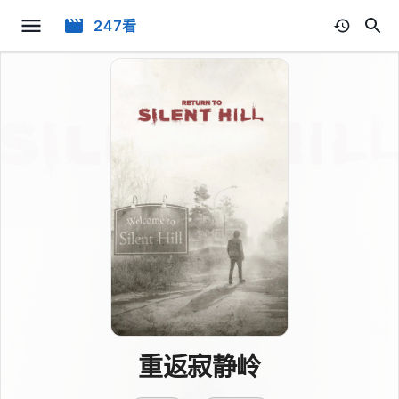
247看
重返寂静岭