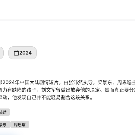
2024
部2024年中国大陆剧情短片，由张沛然执导，梁景东、周思瑜
智力有缺陷的孩子，刘文军曾做出放弃他的决定。然而真正要分
牵动，他发现自己并不能轻易割舍这段关系。
沛然
景东
周思瑜