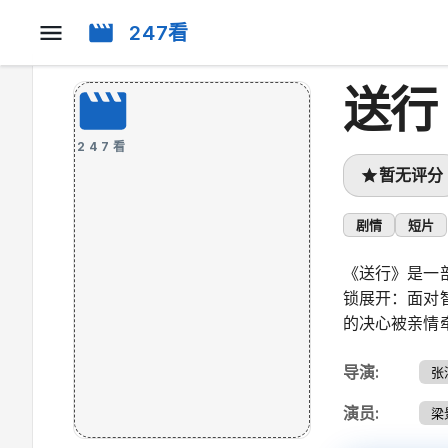
247看
送行
247看
暂无评分
剧情
短片
《送行》是一
锁展开：面对
的决心被亲情
导演
:
张
演员
:
梁