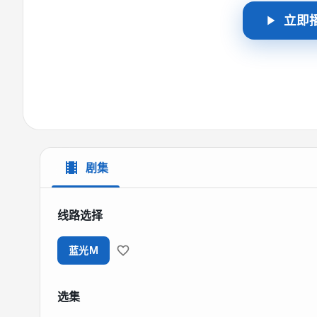
立即
剧集
线路选择
蓝光M
选集