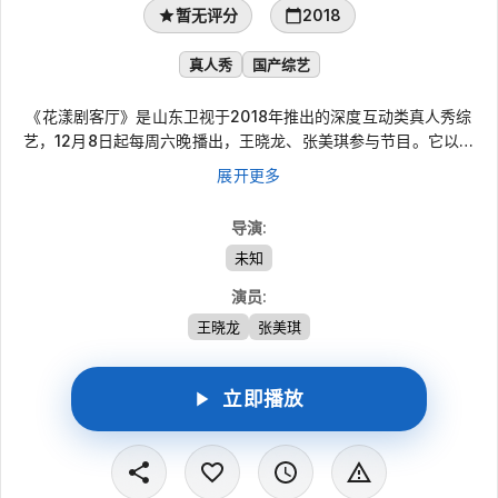
暂无评分
2018
真人秀
国产综艺
《花漾剧客厅》是山东卫视于2018年推出的深度互动类真人秀综
艺，12月8日起每周六晚播出，王晓龙、张美琪参与节目。它以山
东卫视当下热播电视剧为切入点，邀请剧组主创和演员走出角色、
展开更多
来到台前，在剧集播出后与观众一起回看剧情、聊创作、谈角色，
让追剧过程延伸为更开放的交流，也补充台前幕后的不同视角。
导演
:
未知
演员
:
王晓龙
张美琪
立即播放