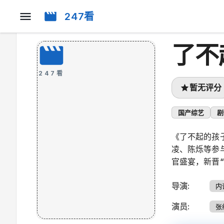
247看
了不
247看
暂无评分
国产综艺
剧
《了不起的孩
凌、陈烁等参
官盛宴，新晋
导演
:
内
演员
:
张