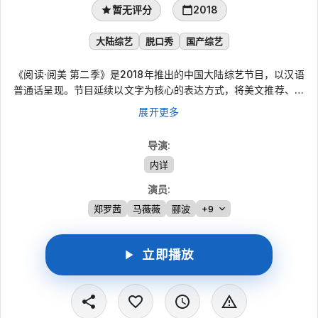
暂无评分
2018
大陆综艺
脱口秀
国产综艺
《阅读·阅美 第二季》是2018年推出的中国大陆综艺节目，以汉语
普通话呈现。节目延续以文字为核心的表达方式，将美文推荐、美
文朗读与人物访谈结合在一起，郑罗茜、马薇薇、郦波、吴淡如等
展开更多
参与其中，通过分享与朗读，寻找日常生活里被时间沉淀、能触动
人心的篇章，让观众在聆听中感受文字背后的情感与人生况味。
导演
:
内详
演员
:
郑罗茜
马薇薇
郦波
+9
立即播放