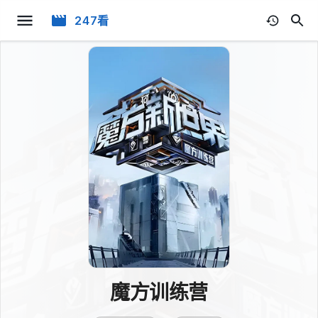
247看
魔方训练营