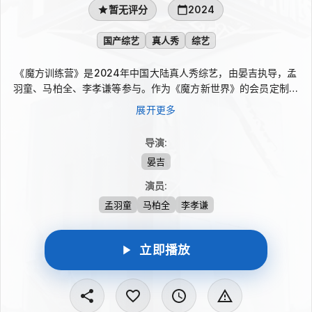
暂无评分
2024
国产综艺
真人秀
综艺
《魔方训练营》是2024年中国大陆真人秀综艺，由晏吉执导，孟
羽童、马柏全、李孝谦等参与。作为《魔方新世界》的会员定制衍
生内容，节目邀请高智商、高学历嘉宾进入独特的魔方世界，在一
展开更多
场场游戏比拼中展开较量。随着挑战推进，嘉宾之间的思考、选择
与对抗被集中呈现，整体延续原节目的设定，也呈现紧张高能的脑
导演
:
力对决。
晏吉
演员
:
孟羽童
马柏全
李孝谦
立即播放