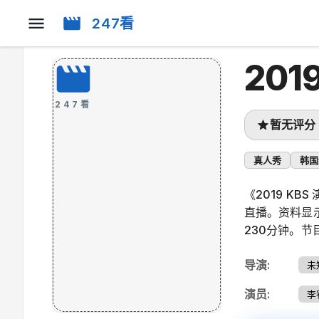
247看
201
247看
暂无评分
真人秀
韩国
《2019 K
直播。资料显示
230分钟。
导演
:
未
演员
:
李