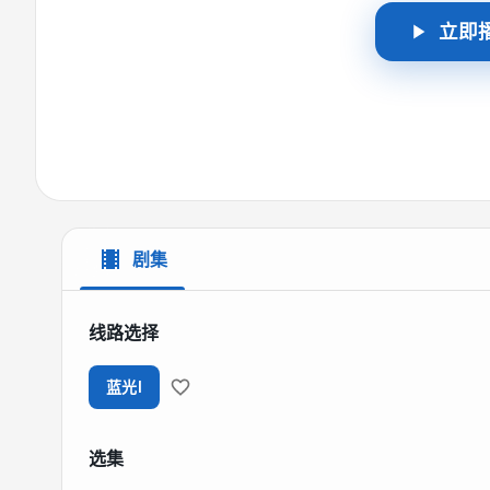
立即
剧集
线路选择
蓝光I
选集