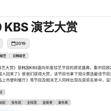
9 KBS 演艺大赏
2019
综艺
日韩综艺
BS 演艺大赏》是韩国KBS面向年度综艺节目的颁奖盛典，集中回
超人回来了》爸爸们获得大赏，该节目也拿下观众票选最佳节目
品上市便利餐厅》等节目及相关艺人同样出现在获奖名单中，呈
详
淡妃
张东润
全炫茂
金俊贤
姜东昊