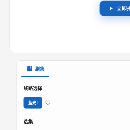
立即
剧集
线路选择
蓝光I
选集