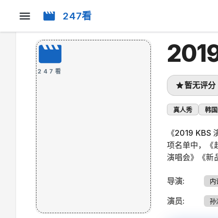
247看
201
247看
暂无评分
真人秀
韩国
《2019 K
项名单中，《
演唱会》《新
导演
:
内
演员
:
孙