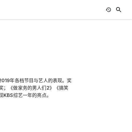
顾2019年各档节目与艺人的表现。奖
奖；《做家务的男人们2》《搞笑
现KBS综艺一年的亮点。