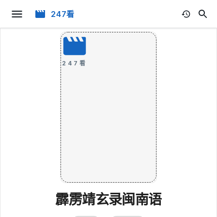
247看
247看
霹雳靖玄录闽南语