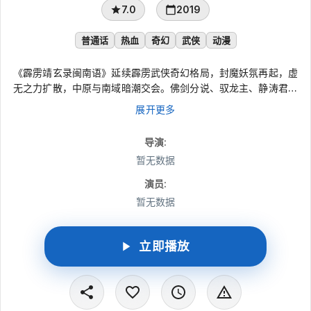
7.0
2019
普通话
热血
奇幻
武侠
动漫
《霹雳靖玄录闽南语》延续霹雳武侠奇幻格局，封魔妖氛再起，虚
无之力扩散，中原与南域暗潮交会。佛剑分说、驭龙主、静涛君、
青阳子、玉离经等人物卷入连番局势，混沌之扉、白羽境天道、阎
展开更多
神殿与禁忌长城相继牵动武林风云，一段关于五玑论战与血谱传奇
的靖玄篇章就此展开。
导演
:
暂无数据
演员
:
暂无数据
立即播放