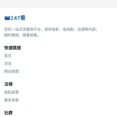
247看
您的一站式流媒体平台，提供电影、电视剧、动漫等内容。
随时随地，想看就看。
快速链接
首页
浏览
网站地图
法律
隐私政策
服务条款
社群