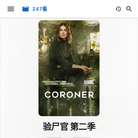
247看
验尸官 第二季