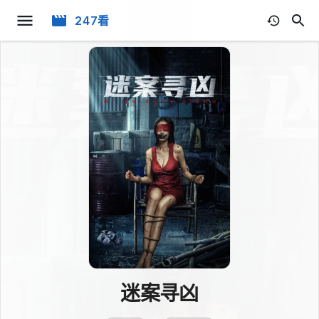
247看
迷案寻凶