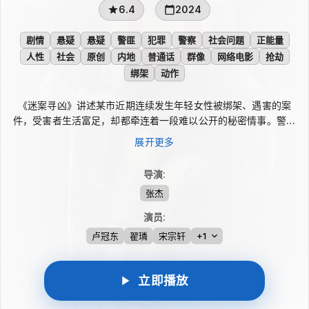
6.4
2024
剧情
悬疑
悬疑
警匪
犯罪
警察
社会问题
正能量
人性
社会
原创
内地
普通话
群像
网络电影
抢劫
绑架
动作
《迷案寻凶》讲述某市近期连续发生年轻女性被绑架、遇害的案
件，受害者生活富足，却都牵连着一段难以公开的秘密情事。警方
在追查中发现，一些现实中的失意者与心理扭曲者通过互联网聚
展开更多
集，逐渐把阴暗念头推向残酷犯罪。面对错综复杂的线索和重重迷
雾，办案人员持续深挖真相，最终把隐藏其后的凶犯们逼出，分别
导演
:
予以擒获或击毙。
张杰
演员
:
卢冠东
翟璘
宋宗轩
+1
立即播放