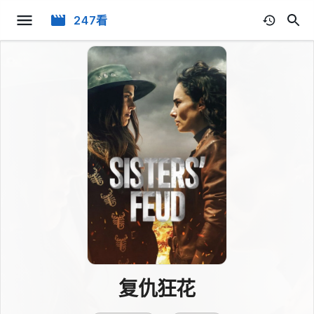
247看
复仇狂花