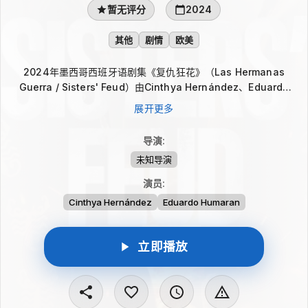
暂无评分
2024
其他
剧情
欧美
2024年墨西哥西班牙语剧集《复仇狂花》（Las Hermanas
Guerra / Sisters' Feud）由Cinthya Hernández、Eduardo
Humaran主演，故事从一名女子的狱中处境展开。她多年未能见
展开更多
到失散的女儿，始终想寻回这段母女联系；然而，当她拒绝参与妹
妹扭曲的阴谋，随之而来的背叛与报复让这场重逢之路充满痛苦与
导演
:
拉扯。
未知导演
演员
:
Cinthya Hernández
Eduardo Humaran
立即播放